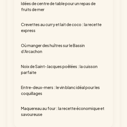
Idées de centre de table pour un repas de
fruits de mer
Crevettes au curry et lait de coco : la recette
express
Où manger des huîtres sur le Bassin
d’Arcachon
Noix de Saint-Jacques poêlées : la cuisson
parfaite
Entre-deux-mers : le vin blanc idéal pour les
coquillages
Maquereau au four : la recette économique et
savoureuse